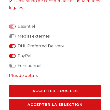
Déclaration de confidentialité
Mentions
légales
LISTE DE SOUHAITS
Essentiel
* avec TVA hors
Frais de livraison
Médias externes
DHL Preferred Delivery
PayPal
DESCRIPTION
Fonctionnel
AUTRES DÉTAILS
Plus de détails
RESPONSABLE DE L'UE
ACCEPTER TOUS LES
FABRICANT
ACCEPTER LA SÉLECTION