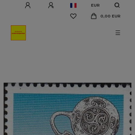
EUR
0,00 EUR
☰