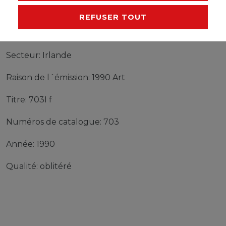
REFUSER TOUT
Timbres Irlande 703I f oblitéré 1990 Art
Produit: Timbres
Secteur: Irlande
Raison de l´émission: 1990 Art
Titre: 703I f
Numéros de catalogue: 703
Année: 1990
Qualité: oblitéré