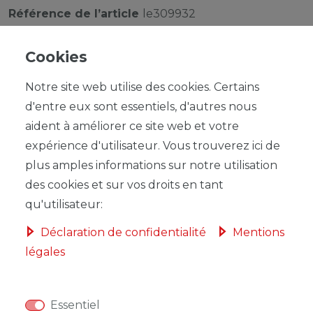
Référence de l’article
le309932
Cookies
Notre site web utilise des cookies. Certains
d'entre eux sont essentiels, d'autres nous
UVP 5,50 €
aident à améliorer ce site web et votre
*
4,49 EUR
expérience d'utilisateur. Vous trouverez ici de
Contenu
1
plus amples informations sur notre utilisation
des cookies et sur vos droits en tant
qu'utilisateur:
Déclaration de confidentialité
Mentions
légales
DANS LE PANIER
Essentiel