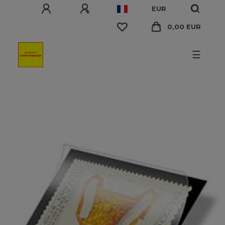
EUR
0,00 EUR
☰