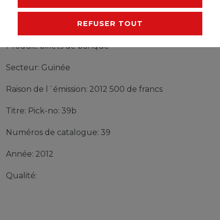
billets de banque Guinée Pick-no: 39b 2012 500 de
REFUSER TOUT
francs
Produit: billets de banque
Secteur: Guinée
Raison de l´émission: 2012 500 de francs
Titre: Pick-no: 39b
Numéros de catalogue: 39
Année: 2012
Qualité: