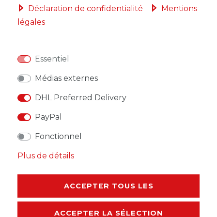
Déclaration de confidentialité
Mentions
légales
LISTE DE SOUHAITS
* avec TVA hors
Frais de livraison
Essentiel
Médias externes
DHL Preferred Delivery
PayPal
DESCRIPTION
Fonctionnel
AUTRES DÉTAILS
Plus de détails
RESPONSABLE DE L'UE
ACCEPTER TOUS LES
FABRICANT
ACCEPTER LA SÉLECTION