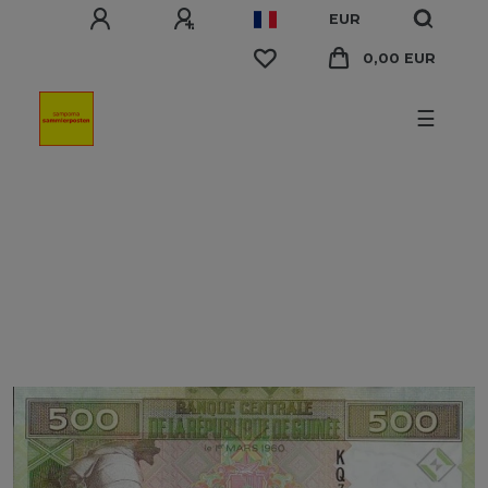
EUR
0,00 EUR
☰