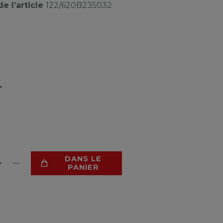
e l’article
122/620B235032
*
DANS LE
PANIER