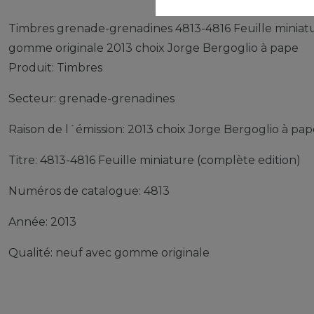
Timbres grenade-grenadines 4813-4816 Feuille miniatu
gomme originale 2013 choix Jorge Bergoglio à pape
Produit: Timbres
Secteur: grenade-grenadines
Raison de l´émission: 2013 choix Jorge Bergoglio à pap
Titre: 4813-4816 Feuille miniature (complète edition)
Numéros de catalogue: 4813
Année: 2013
Qualité: neuf avec gomme originale