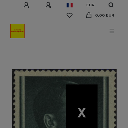
EUR
0,00 EUR
☰