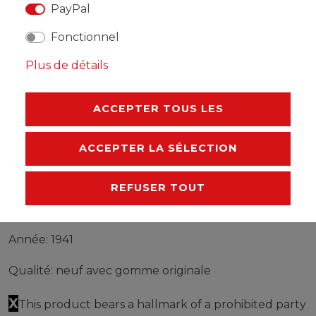
PayPal
Fonctionnel
Timbres Général 80 neuf avec gomme originale 1941
timbres
Plus de détails
Produit: Timbres
ACCEPTER TOUS LES
Secteur: Général
Raison de l´émission: 1941 timbres
ACCEPTER LA SÉLECTION
Titre: 80
REFUSER TOUT
Numéros de catalogue: 80
Année: 1941
Qualité: neuf avec gomme originale
X
This product bears a hallmark of a prohibited party