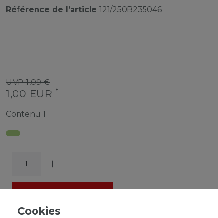
Référence de l’article
121/250B235046
UVP 1,09 €
*
1,00 EUR
Contenu
1
DANS LE PANIER
Cookies