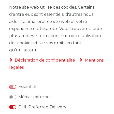
Notre site web utilise des cookies. Certains
d'entre eux sont essentiels, d'autres nous
aident à améliorer ce site web et votre
LISTE DE SOUHAITS
expérience d'utilisateur. Vous trouverez ici de
plus amples informations sur notre utilisation
* avec TVA hors
Frais de livraison
des cookies et sur vos droits en tant
qu'utilisateur:
Déclaration de confidentialité
Mentions
légales
DESCRIPTION
AUTRES DÉTAILS
Essentiel
RESPONSABLE DE L'UE
Médias externes
DHL Preferred Delivery
FABRICANT