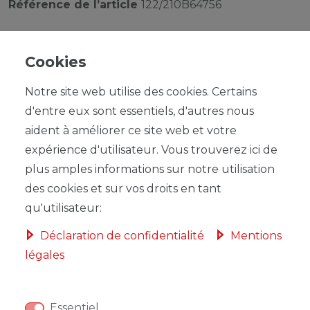
Référence de l’article
122/210B64756
Cookies
Notre site web utilise des cookies. Certains
UVP 1,09 €
d'entre eux sont essentiels, d'autres nous
*
1,00 EUR
aident à améliorer ce site web et votre
expérience d'utilisateur. Vous trouverez ici de
Contenu
1
plus amples informations sur notre utilisation
Prix de base
1,00 € / Stück
des cookies et sur vos droits en tant
qu'utilisateur:
Déclaration de confidentialité
Mentions
légales
DANS LE PANIER
Essentiel