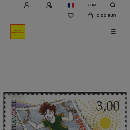
EUR
0,00 EUR
☰