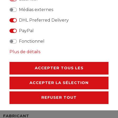
Médias externes
DHL Preferred Delivery
LISTE DE SOUHAITS
PayPal
Fonctionnel
* avec TVA hors
Frais de livraison
Plus de détails
ACCEPTER TOUS LES
DESCRIPTION
ACCEPTER LA SÉLECTION
AUTRES DÉTAILS
REFUSER TOUT
RESPONSABLE DE L'UE
FABRICANT