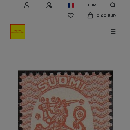
EUR
0,00 EUR
☰