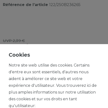
Référence de l’article
122/250B236265
UVP 2,39 €
*
2,15 EUR
Cookies
Contenu
1
Notre site web utilise des cookies. Certains
d'entre eux sont essentiels, d'autres nous
aident à améliorer ce site web et votre
expérience d'utilisateur. Vous trouverez ici de
plus amples informations sur notre utilisation
DANS LE PANIER
des cookies et sur vos droits en tant
qu'utilisateur: