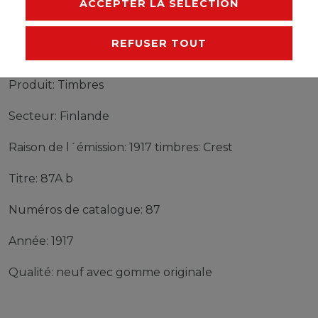
ACCEPTER LA SÉLECTION
REFUSER TOUT
Timbres Finlande 87A b neuf avec gomme originale
1917 timbres: Crest
Produit: Timbres
Secteur: Finlande
Raison de l´émission: 1917 timbres: Crest
Titre: 87A b
Numéros de catalogue: 87
Année: 1917
Qualité: neuf avec gomme originale