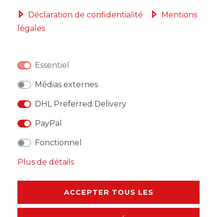
Déclaration de confidentialité
Mentions
légales
LISTE DE SOUHAITS
Essentiel
* avec TVA hors
Frais de livraison
Médias externes
DHL Preferred Delivery
PayPal
DESCRIPTION
Fonctionnel
AUTRES DÉTAILS
Plus de détails
RESPONSABLE DE L'UE
ACCEPTER TOUS LES
FABRICANT