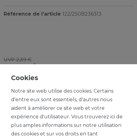
Référence de l’article
122/250B236313
UVP 2,39 €
*
2,15 EUR
Cookies
Contenu
1
Notre site web utilise des cookies. Certains
d'entre eux sont essentiels, d'autres nous
aident à améliorer ce site web et votre
expérience d'utilisateur. Vous trouverez ici de
plus amples informations sur notre utilisation
DANS LE PANIER
des cookies et sur vos droits en tant