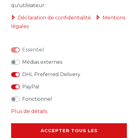
qu'utilisateur:
Déclaration de confidentialité
Mentions
légales
LISTE DE SOUHAITS
Essentiel
* avec TVA hors
Frais de livraison
Médias externes
DHL Preferred Delivery
PayPal
DESCRIPTION
Fonctionnel
AUTRES DÉTAILS
Plus de détails
RESPONSABLE DE L'UE
ACCEPTER TOUS LES