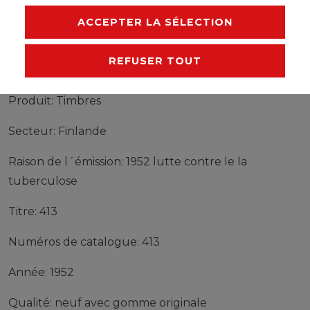
FABRICANT
ACCEPTER LA SÉLECTION
REFUSER TOUT
Timbres Finlande 413 neuf avec gomme originale
1952 lutte contre le la tuberculose
Produit: Timbres
Secteur: Finlande
Raison de l´émission: 1952 lutte contre le la
tuberculose
Titre: 413
Numéros de catalogue: 413
Année: 1952
Qualité: neuf avec gomme originale