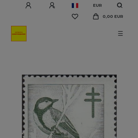
EUR
0,00 EUR
☰