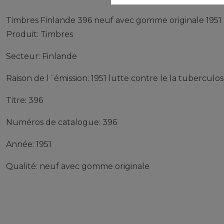
Timbres Finlande 396 neuf avec gomme originale 1951 
Produit: Timbres
Secteur: Finlande
Raison de l´émission: 1951 lutte contre le la tuberculo
Titre: 396
Numéros de catalogue: 396
Année: 1951
Qualité: neuf avec gomme originale