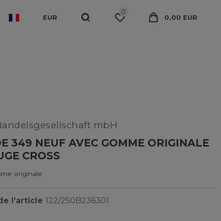
0
EUR
0,00 EUR
Handelsgesellschaft mbH
E 349 NEUF AVEC GOMME ORIGINALE
UGE CROSS
me originale
e l’article
122/250B236301