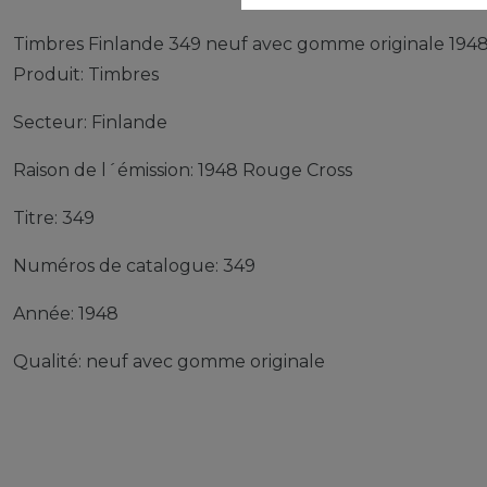
Timbres Finlande 349 neuf avec gomme originale 194
Produit: Timbres
Secteur: Finlande
Raison de l´émission: 1948 Rouge Cross
Titre: 349
Numéros de catalogue: 349
Année: 1948
Qualité: neuf avec gomme originale