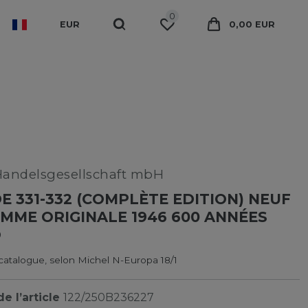
0
EUR
0,00 EUR
Handelsgesellschaft mbH
E 331-332 (COMPLÈTE EDITION) NEUF
MME ORIGINALE 1946 600 ANNÉES
O
catalogue, selon Michel N-Europa 18/1
e l’article
122/250B236227