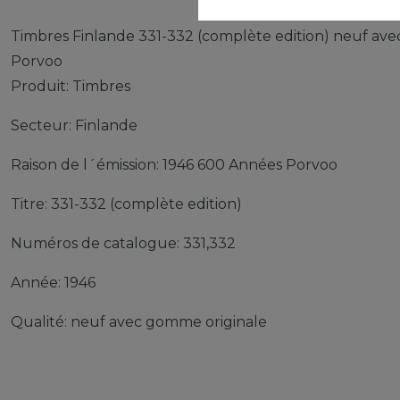
Timbres Finlande 331-332 (complète edition) neuf av
Porvoo
Produit: Timbres
Secteur: Finlande
Raison de l´émission: 1946 600 Années Porvoo
Titre: 331-332 (complète edition)
Numéros de catalogue: 331,332
Année: 1946
Qualité: neuf avec gomme originale