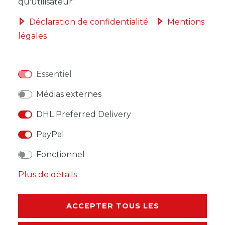
qu'utilisateur:
Déclaration de confidentialité
Mentions
légales
LISTE DE SOUHAITS
Essentiel
* avec TVA hors
Frais de livraison
Médias externes
DHL Preferred Delivery
PayPal
DESCRIPTION
Fonctionnel
Plus de détails
AUTRES DÉTAILS
RESPONSABLE DE L'UE
ACCEPTER TOUS LES