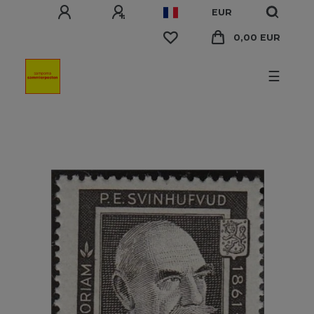
EUR
0,00 EUR
☰