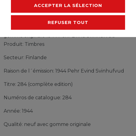
FABRICANT
ACCEPTER LA SÉLECTION
REFUSER TOUT
Timbres Finlande 284 (complète edition) neuf avec
gomme originale 1944 Pehr Evind Svinhufvud
Produit: Timbres
Secteur: Finlande
Raison de l´émission: 1944 Pehr Evind Svinhufvud
Titre: 284 (complète edition)
Numéros de catalogue: 284
Année: 1944
Qualité: neuf avec gomme originale