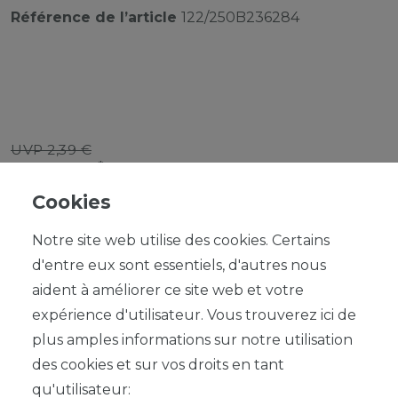
Référence de l’article
122/250B236284
UVP 2,39 €
*
2,15 EUR
Cookies
Contenu
1
Notre site web utilise des cookies. Certains
d'entre eux sont essentiels, d'autres nous
aident à améliorer ce site web et votre
expérience d'utilisateur. Vous trouverez ici de
plus amples informations sur notre utilisation
DANS LE PANIER
des cookies et sur vos droits en tant
qu'utilisateur: