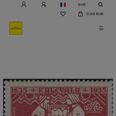
EUR
0,00 EUR
☰