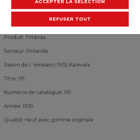
ACCEPTER LA SÉLECTION
REFUSER TOUT
Timbres Finlande 191 neuf avec gomme originale
1935 Kalevala
Produit: Timbres
Secteur: Finlande
Raison de l´émission: 1935 Kalevala
Titre: 191
Numéros de catalogue: 191
Année: 1935
Qualité: neuf avec gomme originale