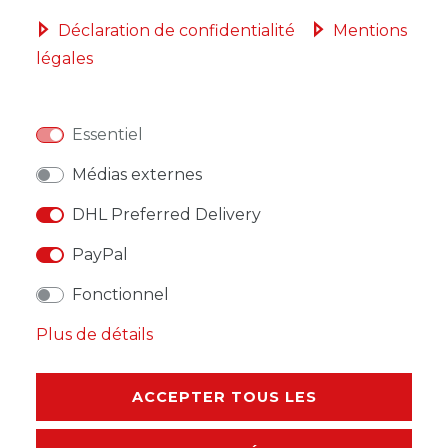
Déclaration de confidentialité
Mentions
légales
LISTE DE SOUHAITS
Essentiel
* avec TVA hors
Frais de livraison
Médias externes
DHL Preferred Delivery
PayPal
DESCRIPTION
Fonctionnel
AUTRES DÉTAILS
Plus de détails
RESPONSABLE DE L'UE
ACCEPTER TOUS LES
FABRICANT