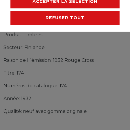
ACCEPTER LA SÉLECTION
REFUSER TOUT
Timbres Finlande 174 neuf avec gomme originale
1932 Rouge Cross
Produit: Timbres
Secteur: Finlande
Raison de l´émission: 1932 Rouge Cross
Titre: 174
Numéros de catalogue: 174
Année: 1932
Qualité: neuf avec gomme originale