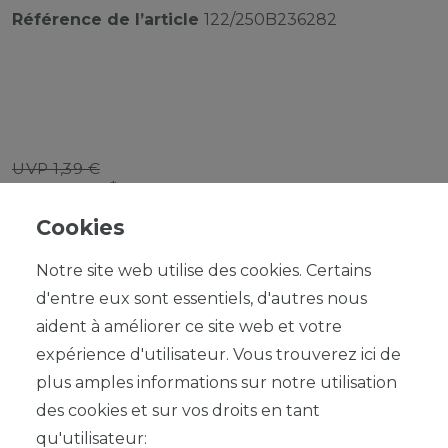
Référence de l’article
122/250B236282
UVP 1,39 €
*
1,25 EUR
Cookies
Contenu
1
Notre site web utilise des cookies. Certains
d'entre eux sont essentiels, d'autres nous
aident à améliorer ce site web et votre
expérience d'utilisateur. Vous trouverez ici de
plus amples informations sur notre utilisation
DANS LE PANIER
des cookies et sur vos droits en tant
qu'utilisateur: