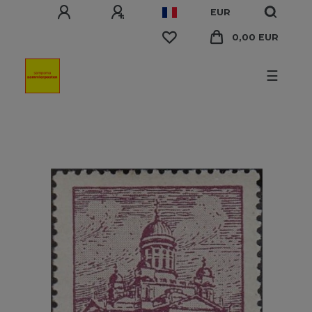
EUR
0,00 EUR
☰