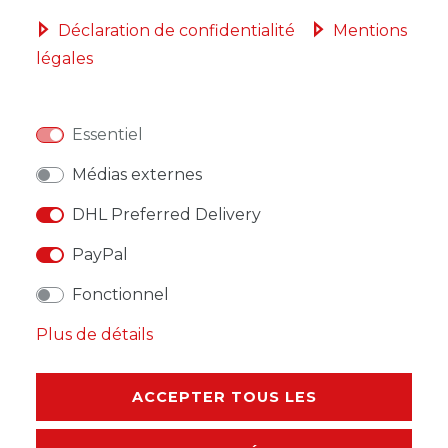
Déclaration de confidentialité
Mentions
légales
LISTE DE SOUHAITS
Essentiel
* avec TVA hors
Frais de livraison
Médias externes
DHL Preferred Delivery
PayPal
DESCRIPTION
Fonctionnel
AUTRES DÉTAILS
Plus de détails
RESPONSABLE DE L'UE
ACCEPTER TOUS LES
FABRICANT