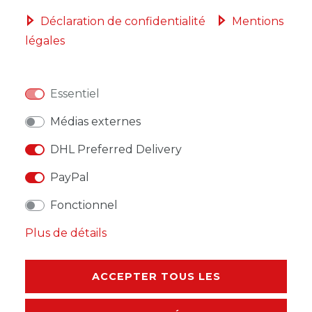
Déclaration de confidentialité
Mentions
légales
LISTE DE SOUHAITS
Essentiel
* avec TVA hors
Frais de livraison
Médias externes
DHL Preferred Delivery
PayPal
DESCRIPTION
Fonctionnel
AUTRES DÉTAILS
Plus de détails
RESPONSABLE DE L'UE
ACCEPTER TOUS LES
FABRICANT