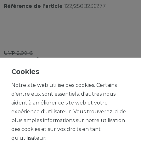
Référence de l’article
122/250B236277
UVP 2,99 €
*
2,69 EUR
Cookies
Contenu
1
Notre site web utilise des cookies. Certains
d'entre eux sont essentiels, d'autres nous
aident à améliorer ce site web et votre
expérience d'utilisateur. Vous trouverez ici de
plus amples informations sur notre utilisation
DANS LE PANIER
des cookies et sur vos droits en tant
qu'utilisateur: