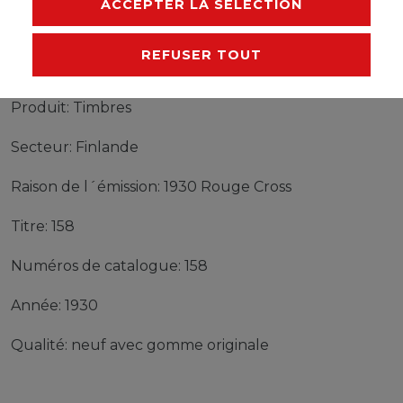
ACCEPTER LA SÉLECTION
REFUSER TOUT
Timbres Finlande 158 neuf avec gomme originale
1930 Rouge Cross
Produit: Timbres
Secteur: Finlande
Raison de l´émission: 1930 Rouge Cross
Titre: 158
Numéros de catalogue: 158
Année: 1930
Qualité: neuf avec gomme originale