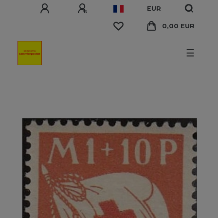
EUR
0,00 EUR
☰