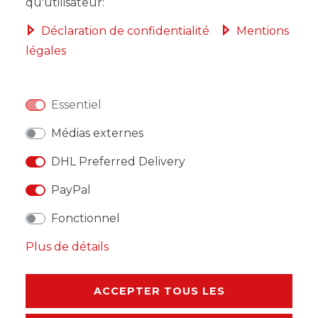
qu'utilisateur:
Déclaration de confidentialité
Mentions
légales
LISTE DE SOUHAITS
Essentiel
* avec TVA hors
Frais de livraison
Médias externes
DHL Preferred Delivery
PayPal
DESCRIPTION
Fonctionnel
Plus de détails
AUTRES DÉTAILS
RESPONSABLE DE L'UE
ACCEPTER TOUS LES