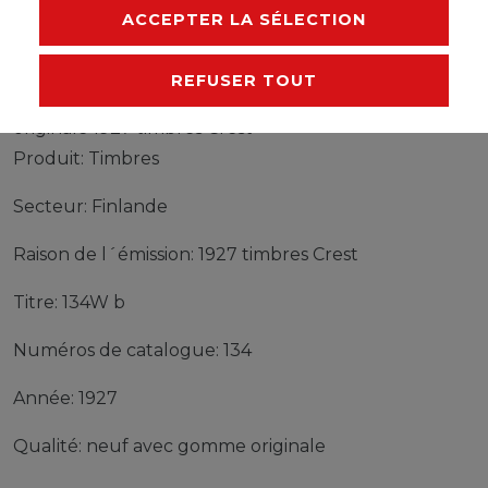
FABRICANT
ACCEPTER LA SÉLECTION
REFUSER TOUT
Timbres Finlande 134W b neuf avec gomme
originale 1927 timbres Crest
Produit: Timbres
Secteur: Finlande
Raison de l´émission: 1927 timbres Crest
Titre: 134W b
Numéros de catalogue: 134
Année: 1927
Qualité: neuf avec gomme originale