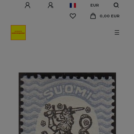
EUR
0,00 EUR
☰