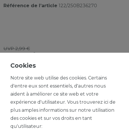
Référence de l’article
122/250B236270
UVP 2,99 €
*
2,69 EUR
Cookies
Contenu
1
Notre site web utilise des cookies. Certains
d'entre eux sont essentiels, d'autres nous
aident à améliorer ce site web et votre
expérience d'utilisateur. Vous trouverez ici de
plus amples informations sur notre utilisation
DANS LE PANIER
des cookies et sur vos droits en tant
qu'utilisateur: