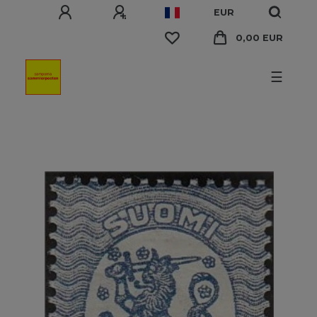
EUR
0,00 EUR
☰