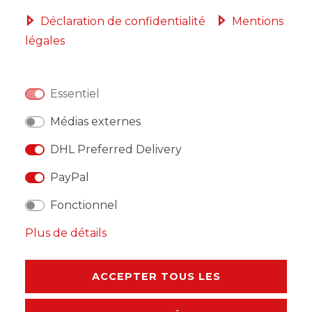
Déclaration de confidentialité
Mentions
légales
LISTE DE SOUHAITS
Essentiel
* avec TVA hors
Frais de livraison
Médias externes
DHL Preferred Delivery
PayPal
DESCRIPTION
Fonctionnel
AUTRES DÉTAILS
Plus de détails
RESPONSABLE DE L'UE
ACCEPTER TOUS LES
FABRICANT