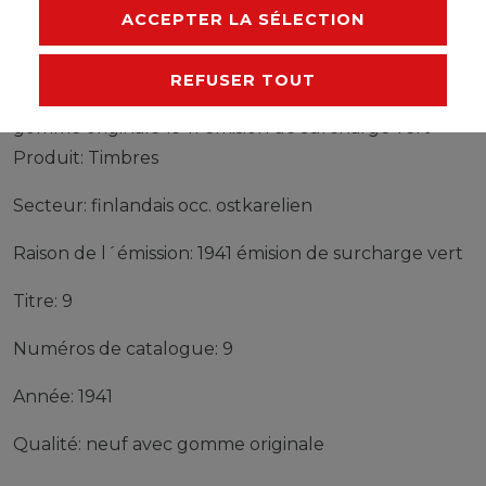
FABRICANT
ACCEPTER LA SÉLECTION
REFUSER TOUT
Timbres finlandais occ. ostkarelien 9 neuf avec
gomme originale 1941 émision de surcharge vert
Produit: Timbres
Secteur: finlandais occ. ostkarelien
Raison de l´émission: 1941 émision de surcharge vert
Titre: 9
Numéros de catalogue: 9
Année: 1941
Qualité: neuf avec gomme originale