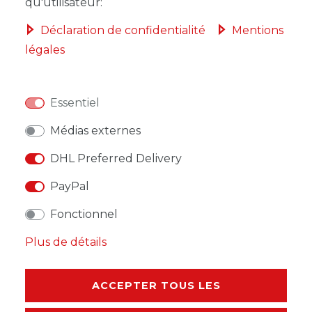
qu'utilisateur:
Déclaration de confidentialité
Mentions
légales
LISTE DE SOUHAITS
Essentiel
* avec TVA hors
Frais de livraison
Médias externes
DHL Preferred Delivery
PayPal
DESCRIPTION
Fonctionnel
Plus de détails
AUTRES DÉTAILS
RESPONSABLE DE L'UE
ACCEPTER TOUS LES