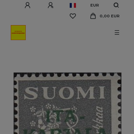
EUR
0,00 EUR
☰