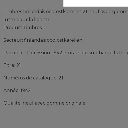
Timbres finlandais occ. ostkarelien 21 neuf avec gomm
lutte pour la liberté
Produit: Timbres
Secteur: finlandais occ. ostkarelien
Raison de l´émission: 1942 émision de surcharge lutte p
Titre: 21
Numéros de catalogue: 21
Année: 1942
Qualité: neuf avec gomme originale