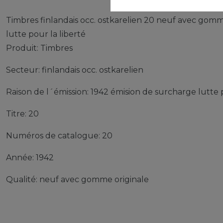
Timbres finlandais occ. ostkarelien 20 neuf avec gomm
lutte pour la liberté
Produit: Timbres
Secteur: finlandais occ. ostkarelien
Raison de l´émission: 1942 émision de surcharge lutte p
Titre: 20
Numéros de catalogue: 20
Année: 1942
Qualité: neuf avec gomme originale