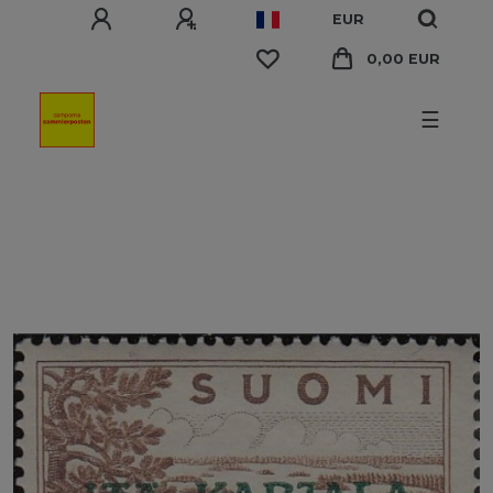
EUR
0,00 EUR
☰