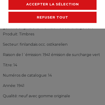
FABRICANT
ACCEPTER LA SÉLECTION
REFUSER TOUT
Timbres finlandais occ. ostkarelien 14 neuf avec
gomme originale 1941 émision de surcharge vert
Produit: Timbres
Secteur: finlandais occ. ostkarelien
Raison de l´émission: 1941 émision de surcharge vert
Titre: 14
Numéros de catalogue: 14
Année: 1941
Qualité: neuf avec gomme originale