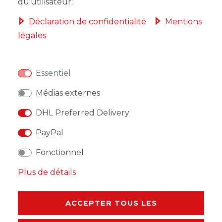
qu'utilisateur:
Déclaration de confidentialité
Mentions
légales
LISTE DE SOUHAITS
Essentiel
* avec TVA hors
Frais de livraison
Médias externes
DHL Preferred Delivery
PayPal
DESCRIPTION
Fonctionnel
Plus de détails
AUTRES DÉTAILS
RESPONSABLE DE L'UE
ACCEPTER TOUS LES