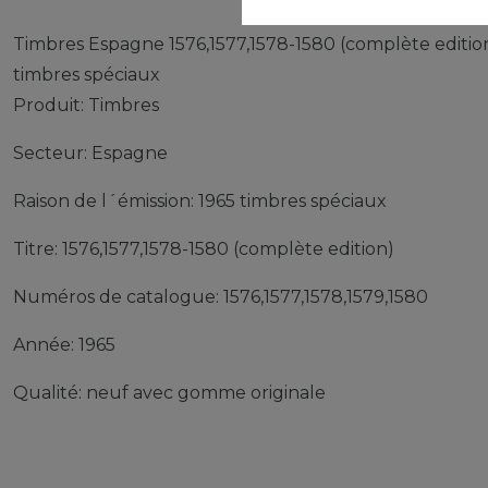
Timbres Espagne 1576,1577,1578-1580 (complète editio
timbres spéciaux
Produit: Timbres
Secteur: Espagne
Raison de l´émission: 1965 timbres spéciaux
Titre: 1576,1577,1578-1580 (complète edition)
Numéros de catalogue: 1576,1577,1578,1579,1580
Année: 1965
Qualité: neuf avec gomme originale