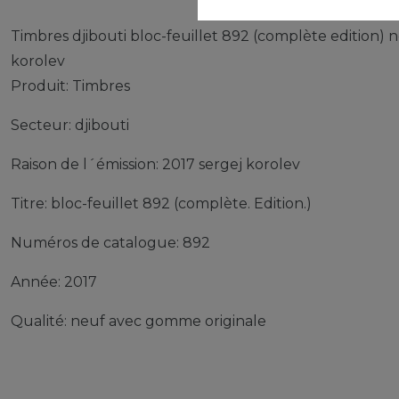
Timbres djibouti bloc-feuillet 892 (complète edition)
korolev
Produit: Timbres
Secteur: djibouti
Raison de l´émission: 2017 sergej korolev
Titre: bloc-feuillet 892 (complète. Edition.)
Numéros de catalogue: 892
Année: 2017
Qualité: neuf avec gomme originale