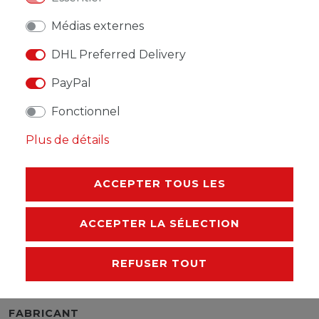
Médias externes
DHL Preferred Delivery
LISTE DE SOUHAITS
PayPal
Fonctionnel
* avec TVA hors
Frais de livraison
Plus de détails
ACCEPTER TOUS LES
DESCRIPTION
ACCEPTER LA SÉLECTION
AUTRES DÉTAILS
REFUSER TOUT
RESPONSABLE DE L'UE
FABRICANT