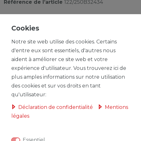
Référence de l’article
122/250B32434
Cookies
Notre site web utilise des cookies. Certains
UVP 10,00 €
d'entre eux sont essentiels, d'autres nous
*
1,07 EUR
aident à améliorer ce site web et votre
expérience d'utilisateur. Vous trouverez ici de
Contenu
1
plus amples informations sur notre utilisation
Prix de base
1,07 € / Stück
des cookies et sur vos droits en tant
qu'utilisateur:
Déclaration de confidentialité
Mentions
légales
DANS LE PANIER
Essentiel