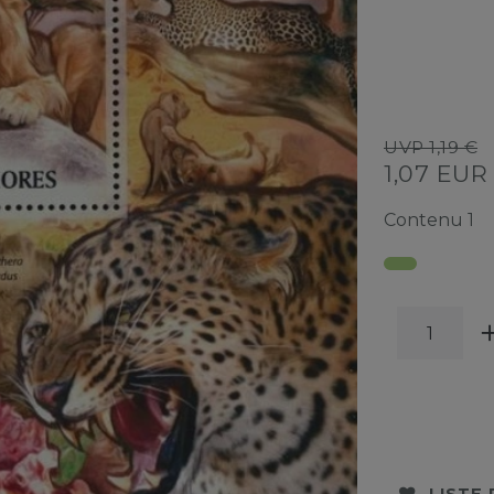
UVP 1,19 €
1,07 EU
Contenu
1
LISTE