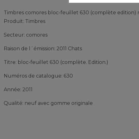
Timbres comores bloc-feuillet 630 (complète edition)
Produit: Timbres
Secteur: comores
Raison de l´émission: 2011 Chats
Titre: bloc-feuillet 630 (complète. Edition.)
Numéros de catalogue: 630
Année: 2011
Qualité: neuf avec gomme originale