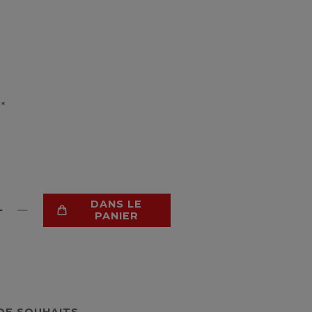
*
R
DANS LE
PANIER
 DE SOUHAITS