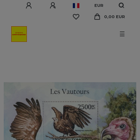
EUR
0,00 EUR
☰