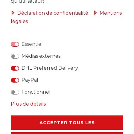
qu'utilisateur:
Déclaration de confidentialité
Mentions
légales
LISTE DE SOUHAITS
Essentiel
* avec TVA hors
Frais de livraison
Médias externes
DHL Preferred Delivery
PayPal
DESCRIPTION
Fonctionnel
Plus de détails
AUTRES DÉTAILS
RESPONSABLE DE L'UE
ACCEPTER TOUS LES