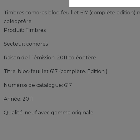
Timbres comores bloc-feuillet 617 (complète edition)
coléoptère
Produit: Timbres
Secteur: comores
Raison de l´émission: 2011 coléoptère
Titre: bloc-feuillet 617 (complète. Edition.)
Numéros de catalogue: 617
Année: 2011
Qualité: neuf avec gomme originale