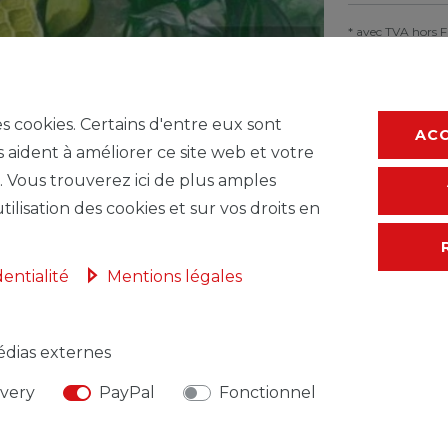
* avec TVA hors
F
es cookies. Certains d'entre eux sont
AC
s aident à améliorer ce site web et votre
. Vous trouverez ici de plus amples
tilisation des cookies et sur vos droits en
dentialité
Mentions légales
dias externes
NSABLE DE L'UE
FABRICANT
ivery
PayPal
Fonctionnel