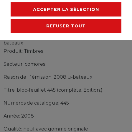
FABRICANT
ACCEPTER LA SÉLECTION
REFUSER TOUT
Timbres comores bloc-feuillet 445 (complète.
Edition.) neuf avec gomme originale 2008 u-
bateaux
Produit: Timbres
Secteur: comores
Raison de l´émission: 2008 u-bateaux
Titre: bloc-feuillet 445 (complète. Edition.)
Numéros de catalogue: 445
Année: 2008
Qualité: neuf avec gomme originale