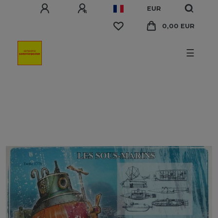
EUR
0,00 EUR
☰