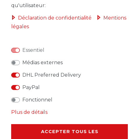
qu'utilisateur:
Déclaration de confidentialité
Mentions
légales
LISTE DE SOUHAITS
Essentiel
* avec TVA hors
Frais de livraison
Médias externes
DHL Preferred Delivery
PayPal
DESCRIPTION
Fonctionnel
AUTRES DÉTAILS
Plus de détails
RESPONSABLE DE L'UE
ACCEPTER TOUS LES