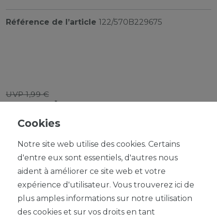
Référence de l’article
122/570B229675
UVP 1,99 €
*
1,79 EUR
Cookies
Contenu
1
Notre site web utilise des cookies. Certains
d'entre eux sont essentiels, d'autres nous
aident à améliorer ce site web et votre
expérience d'utilisateur. Vous trouverez ici de
plus amples informations sur notre utilisation
DANS LE PANIER
des cookies et sur vos droits en tant