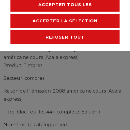
RESPONSABLE DE L'UE
ACCEPTER TOUS LES
FABRICANT
ACCEPTER LA SÉLECTION
REFUSER TOUT
Timbres comores bloc-feuillet 441 (complète.
Edition.) neuf avec gomme originale 2008
américaine cours (Acela express)
Produit: Timbres
Secteur: comores
Raison de l´émission: 2008 américaine cours (Acela
express)
Titre: bloc-feuillet 441 (complète. Edition.)
Numéros de catalogue: 441