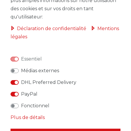
plus amples informations sur notre utilisation
DANS LE PANIER
des cookies et sur vos droits en tant
qu'utilisateur:
Déclaration de confidentialité
Mentions
légales
LISTE DE SOUHAITS
Essentiel
* avec TVA hors
Frais de livraison
Médias externes
DHL Preferred Delivery
PayPal
DESCRIPTION
Fonctionnel
Plus de détails
AUTRES DÉTAILS