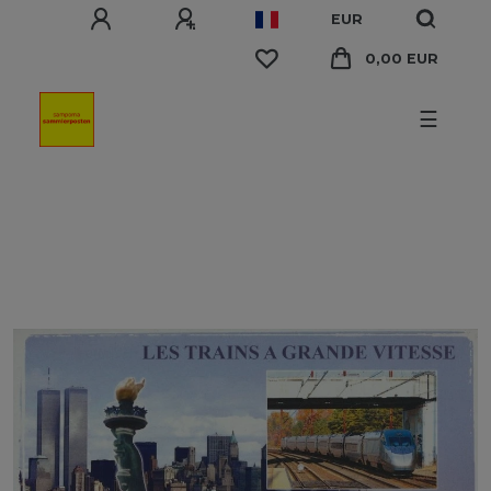
EUR
0,00 EUR
☰