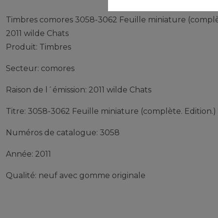
Timbres comores 3058-3062 Feuille miniature (complè
2011 wilde Chats
Produit: Timbres
Secteur: comores
Raison de l´émission: 2011 wilde Chats
Titre: 3058-3062 Feuille miniature (complète. Edition.)
Numéros de catalogue: 3058
Année: 2011
Qualité: neuf avec gomme originale