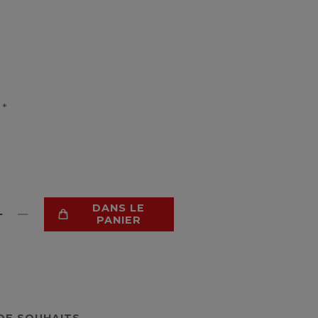
*
R
DANS LE
PANIER
 DE SOUHAITS