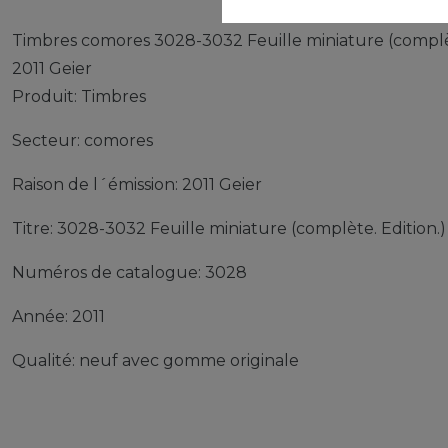
Timbres comores 3028-3032 Feuille miniature (complè
2011 Geier
Produit: Timbres
Secteur: comores
Raison de l´émission: 2011 Geier
Titre: 3028-3032 Feuille miniature (complète. Edition.)
Numéros de catalogue: 3028
Année: 2011
Qualité: neuf avec gomme originale