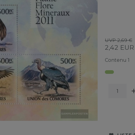
UVP 2,69 €
2,42 EU
Contenu
1
LISTE