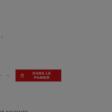
*
R
DANS LE
PANIER
 DE SOUHAITS