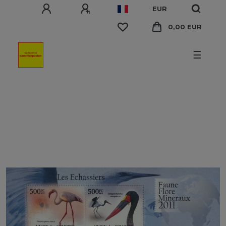
EUR
0,00 EUR
☰