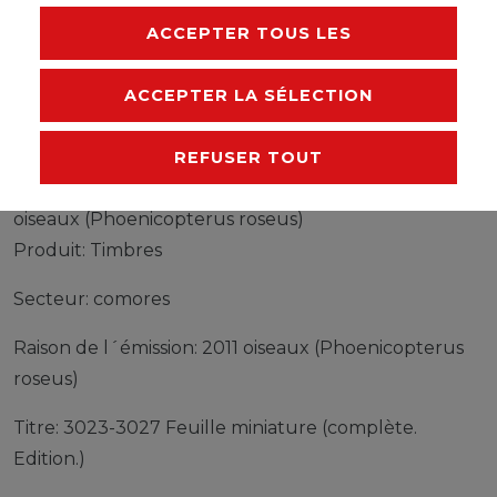
RESPONSABLE DE L'UE
ACCEPTER TOUS LES
FABRICANT
ACCEPTER LA SÉLECTION
Timbres comores 3023-3027 Feuille miniature
REFUSER TOUT
(complète edition) neuf avec gomme originale 2011
oiseaux (Phoenicopterus roseus)
Produit: Timbres
Secteur: comores
Raison de l´émission: 2011 oiseaux (Phoenicopterus
roseus)
Titre: 3023-3027 Feuille miniature (complète.
Edition.)