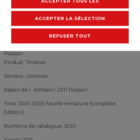
ACCEPTER TOUS LES
FABRICANT
ACCEPTER LA SÉLECTION
REFUSER TOUT
Timbres comores 3001-3005 Feuille miniature
(complète edition) neuf avec gomme originale 2011
Poisson
Produit: Timbres
Secteur: comores
Raison de l´émission: 2011 Poisson
Titre: 3001-3005 Feuille miniature (complète.
Edition.)
Numéros de catalogue: 3001
Année: 2011