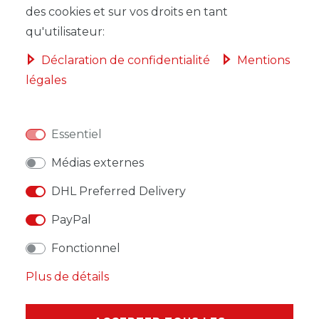
DANS LE PANIER
des cookies et sur vos droits en tant
qu'utilisateur:
Déclaration de confidentialité
Mentions
légales
LISTE DE SOUHAITS
Essentiel
* avec TVA hors
Frais de livraison
Médias externes
DHL Preferred Delivery
PayPal
DESCRIPTION
Fonctionnel
AUTRES DÉTAILS
Plus de détails
RESPONSABLE DE L'UE