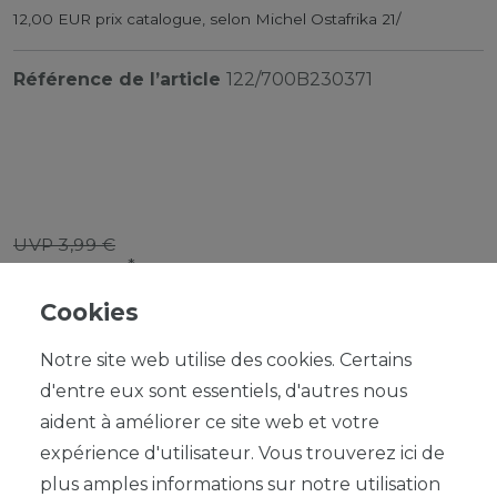
12,00 EUR prix catalogue, selon Michel Ostafrika 21/
Référence de l’article
122/700B230371
UVP 3,99 €
*
3,59 EUR
Cookies
Contenu
1
Notre site web utilise des cookies. Certains
d'entre eux sont essentiels, d'autres nous
aident à améliorer ce site web et votre
expérience d'utilisateur. Vous trouverez ici de
plus amples informations sur notre utilisation