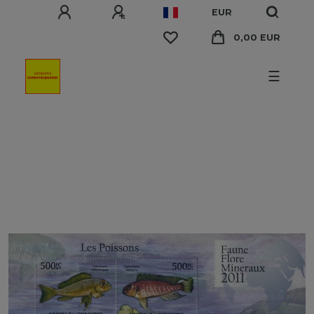
EUR
0,00 EUR
☰