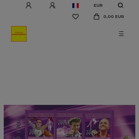
EUR
0,00 EUR
☰