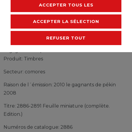
ACCEPTER TOUS LES
FABRICANT
ACCEPTER LA SÉLECTION
Timbres comores 2886-2891 Feuille miniature
REFUSER TOUT
(complète edition) neuf avec gomme originale 2010
le gagnants de pékin 2008
Produit: Timbres
Secteur: comores
Raison de l´émission: 2010 le gagnants de pékin
2008
Titre: 2886-2891 Feuille miniature (complète.
Edition.)
Numéros de catalogue: 2886