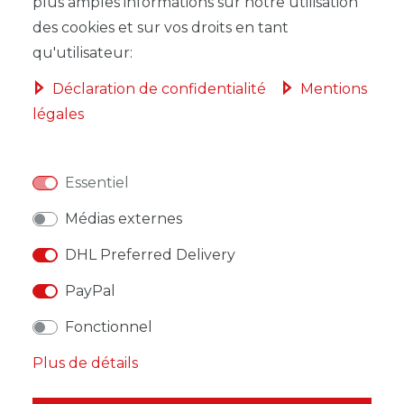
DANS LE PANIER
plus amples informations sur notre utilisation
des cookies et sur vos droits en tant
qu'utilisateur:
Déclaration de confidentialité
Mentions
légales
LISTE DE SOUHAITS
* avec TVA hors
Frais de livraison
Essentiel
Médias externes
DHL Preferred Delivery
PayPal
DESCRIPTION
Fonctionnel
AUTRES DÉTAILS
Plus de détails
RESPONSABLE DE L'UE