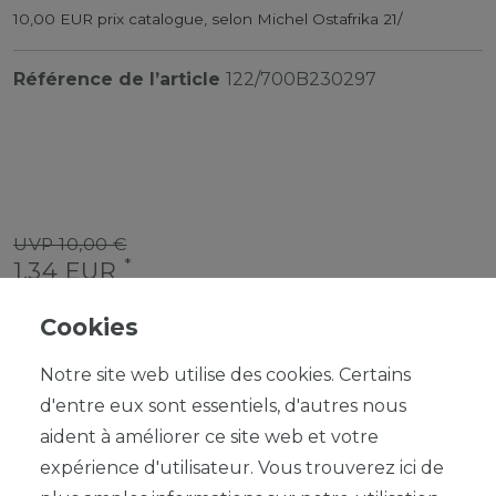
10,00 EUR prix catalogue, selon Michel Ostafrika 21/
Référence de l’article
122/700B230297
UVP 10,00 €
*
1,34 EUR
Contenu
1
Cookies
Notre site web utilise des cookies. Certains
d'entre eux sont essentiels, d'autres nous
aident à améliorer ce site web et votre
expérience d'utilisateur. Vous trouverez ici de