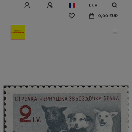
EUR
0,00 EUR
☰