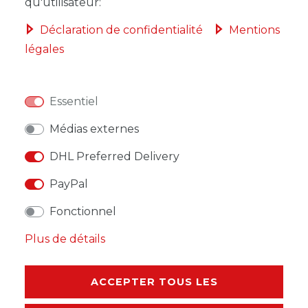
qu'utilisateur:
Déclaration de confidentialité
Mentions
légales
LISTE DE SOUHAITS
Essentiel
* avec TVA hors
Frais de livraison
Médias externes
DHL Preferred Delivery
PayPal
DESCRIPTION
Fonctionnel
Plus de détails
AUTRES DÉTAILS
RESPONSABLE DE L'UE
ACCEPTER TOUS LES