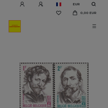
EUR
0,00 EUR
☰