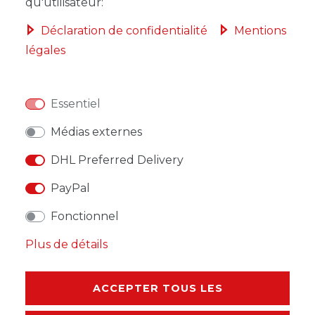
qu'utilisateur:
Déclaration de confidentialité
Mentions
légales
LISTE DE SOUHAITS
Essentiel
* avec TVA hors
Frais de livraison
Médias externes
DHL Preferred Delivery
PayPal
DESCRIPTION
Fonctionnel
Plus de détails
AUTRES DÉTAILS
RESPONSABLE DE L'UE
ACCEPTER TOUS LES