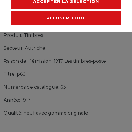
ACCEPTER LA SÉLECTION
REFUSER TOUT
Timbres Autriche p63 neuf avec gomme originale
1917 Les timbres-poste
Produit: Timbres
Secteur: Autriche
Raison de l´émission: 1917 Les timbres-poste
Titre: p63
Numéros de catalogue: 63
Année: 1917
Qualité: neuf avec gomme originale