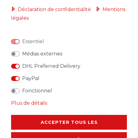
Déclaration de confidentialité
Mentions
légales
LISTE DE SOUHAITS
Essentiel
* avec TVA hors
Frais de livraison
Médias externes
DHL Preferred Delivery
PayPal
DESCRIPTION
Fonctionnel
AUTRES DÉTAILS
Plus de détails
RESPONSABLE DE L'UE
ACCEPTER TOUS LES
FABRICANT