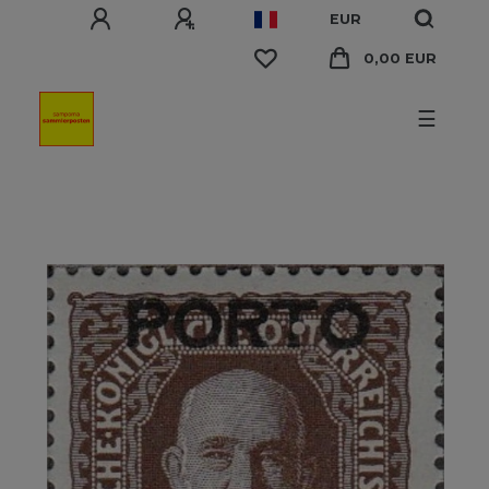
EUR
0,00 EUR
☰