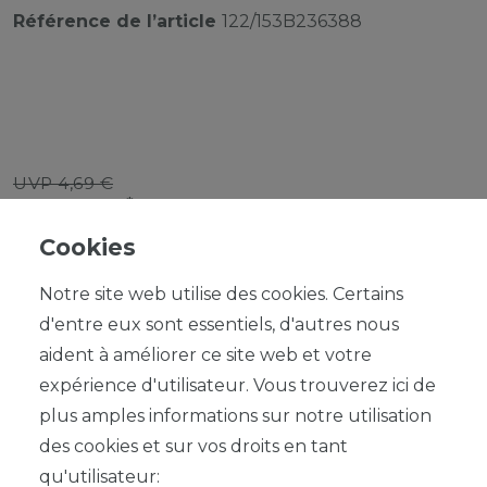
Référence de l’article
122/153B236388
UVP 4,69 €
*
4,22 EUR
Cookies
Contenu
1
Notre site web utilise des cookies. Certains
d'entre eux sont essentiels, d'autres nous
aident à améliorer ce site web et votre
expérience d'utilisateur. Vous trouverez ici de
plus amples informations sur notre utilisation
DANS LE PANIER
des cookies et sur vos droits en tant
qu'utilisateur: