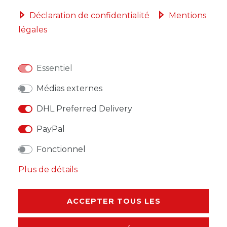
Déclaration de confidentialité
Mentions
légales
LISTE DE SOUHAITS
Essentiel
* avec TVA hors
Frais de livraison
Médias externes
DHL Preferred Delivery
PayPal
DESCRIPTION
Fonctionnel
AUTRES DÉTAILS
Plus de détails
RESPONSABLE DE L'UE
ACCEPTER TOUS LES
FABRICANT