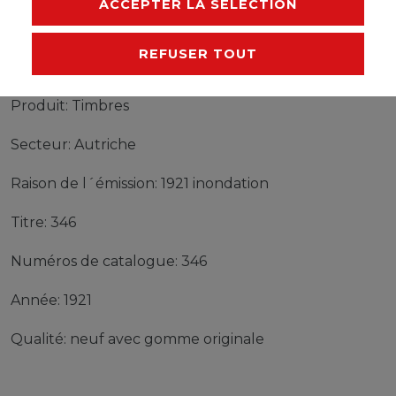
ACCEPTER LA SÉLECTION
REFUSER TOUT
Timbres Autriche 346 neuf avec gomme originale
1921 inondation
Produit: Timbres
Secteur: Autriche
Raison de l´émission: 1921 inondation
Titre: 346
Numéros de catalogue: 346
Année: 1921
Qualité: neuf avec gomme originale