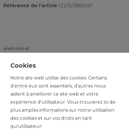
Référence de l’article
122/153B60047
UVP 1,99 €
*
1,79 EUR
Cookies
Contenu
1
Notre site web utilise des cookies. Certains
d'entre eux sont essentiels, d'autres nous
aident à améliorer ce site web et votre
expérience d'utilisateur. Vous trouverez ici de
plus amples informations sur notre utilisation
DANS LE PANIER
des cookies et sur vos droits en tant
qu'utilisateur: