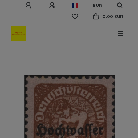
EUR
0,00 EUR
☰