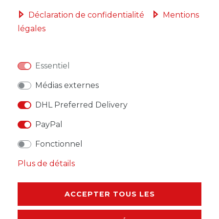
Déclaration de confidentialité
Mentions
légales
LISTE DE SOUHAITS
Essentiel
* avec TVA hors
Frais de livraison
Médias externes
DHL Preferred Delivery
PayPal
DESCRIPTION
Fonctionnel
AUTRES DÉTAILS
Plus de détails
RESPONSABLE DE L'UE
ACCEPTER TOUS LES
FABRICANT