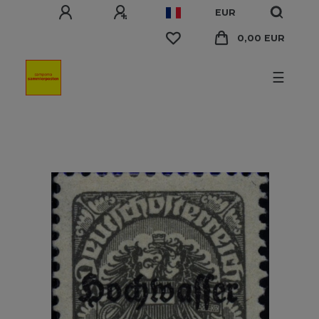
EUR
0,00 EUR
☰