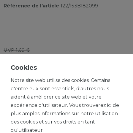
Référence de l’article
122/153B182099
UVP 1,69 €
*
1,52 EUR
Cookies
Contenu
1
Notre site web utilise des cookies. Certains
d'entre eux sont essentiels, d'autres nous
aident à améliorer ce site web et votre
expérience d'utilisateur. Vous trouverez ici de
plus amples informations sur notre utilisation
DANS LE PANIER
des cookies et sur vos droits en tant
qu'utilisateur: