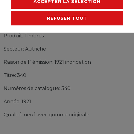
ACCEPTER LA SÉLECTION
REFUSER TOUT
Timbres Autriche 340 neuf avec gomme originale
1921 inondation
Produit: Timbres
Secteur: Autriche
Raison de l´émission: 1921 inondation
Titre: 340
Numéros de catalogue: 340
Année: 1921
Qualité: neuf avec gomme originale