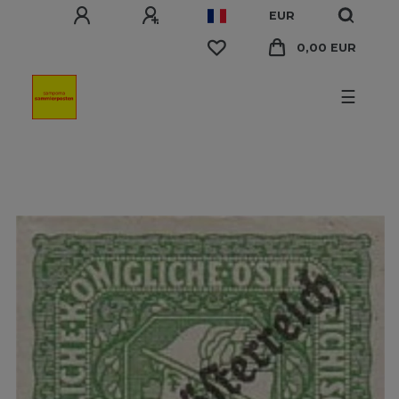
EUR
0,00 EUR
☰