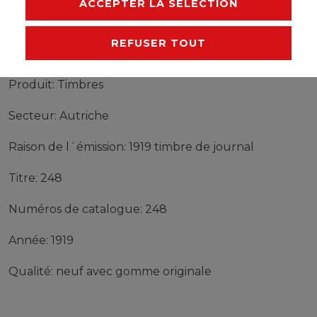
ACCEPTER LA SÉLECTION
REFUSER TOUT
Timbres Autriche 248 neuf avec gomme originale
1919 timbre de journal
Produit: Timbres
Secteur: Autriche
Raison de l´émission: 1919 timbre de journal
Titre: 248
Numéros de catalogue: 248
Année: 1919
Qualité: neuf avec gomme originale