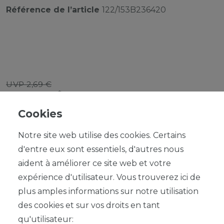
Référence de l’article
122/153B236420
UVP 2,69 €
*
2,42 EUR
Cookies
Contenu
1
Notre site web utilise des cookies. Certains
d'entre eux sont essentiels, d'autres nous
aident à améliorer ce site web et votre
expérience d'utilisateur. Vous trouverez ici de
plus amples informations sur notre utilisation
DANS LE PANIER
des cookies et sur vos droits en tant
qu'utilisateur: