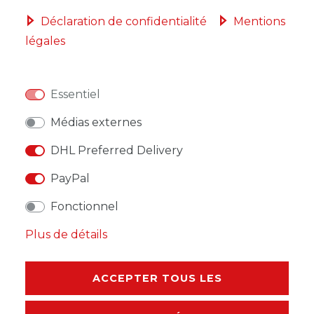
Déclaration de confidentialité
Mentions
légales
LISTE DE SOUHAITS
Essentiel
* avec TVA hors
Frais de livraison
Médias externes
DHL Preferred Delivery
PayPal
DESCRIPTION
Fonctionnel
AUTRES DÉTAILS
Plus de détails
RESPONSABLE DE L'UE
ACCEPTER TOUS LES
FABRICANT