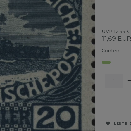
UVP 12,99 €
11,69 EU
Contenu
1
LISTE