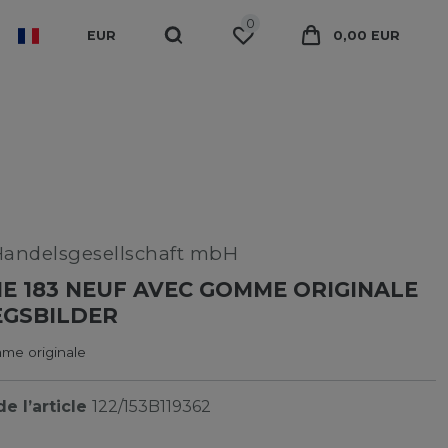
0
EUR
0,00 EUR
Handelsgesellschaft mbH
E 183 NEUF AVEC GOMME ORIGINALE
IEGSBILDER
me originale
e l’article
122/153B119362