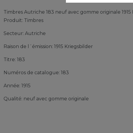
Timbres Autriche 183 neuf avec gomme originale 1915 
Produit: Timbres
Secteur: Autriche
Raison de l´émission: 1915 Kriegsbilder
Titre: 183
Numéros de catalogue: 183
Année: 1915
Qualité: neuf avec gomme originale