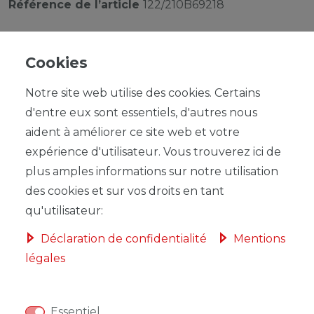
Référence de l’article
122/210B69218
Cookies
Notre site web utilise des cookies. Certains
UVP 4,39 €
d'entre eux sont essentiels, d'autres nous
*
3,95 EUR
aident à améliorer ce site web et votre
expérience d'utilisateur. Vous trouverez ici de
Contenu
1
plus amples informations sur notre utilisation
Prix de base
3,95 € / Stück
des cookies et sur vos droits en tant
qu'utilisateur:
Déclaration de confidentialité
Mentions
légales
DANS LE PANIER
Essentiel