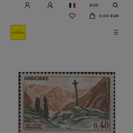
EUR
0,00 EUR
☰