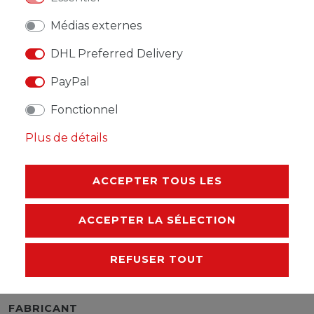
Médias externes
DHL Preferred Delivery
LISTE DE SOUHAITS
PayPal
Fonctionnel
* avec TVA hors
Frais de livraison
Plus de détails
ACCEPTER TOUS LES
DESCRIPTION
ACCEPTER LA SÉLECTION
AUTRES DÉTAILS
REFUSER TOUT
RESPONSABLE DE L'UE
FABRICANT