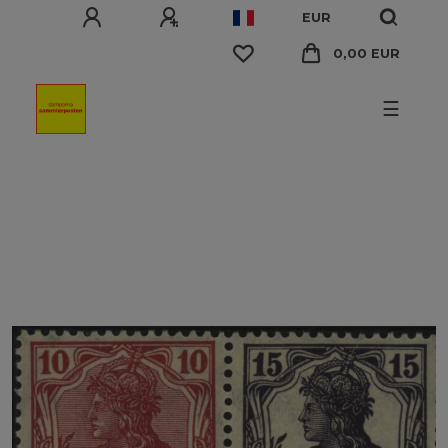
EUR
0,00 EUR
☰