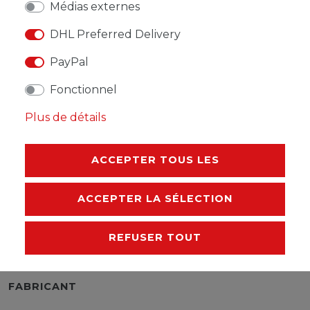
Médias externes
DHL Preferred Delivery
LISTE DE SOUHAITS
PayPal
Fonctionnel
* avec TVA hors
Frais de livraison
Plus de détails
ACCEPTER TOUS LES
DESCRIPTION
ACCEPTER LA SÉLECTION
AUTRES DÉTAILS
REFUSER TOUT
RESPONSABLE DE L'UE
FABRICANT