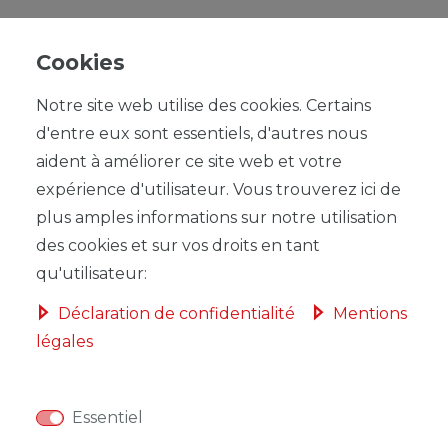
Cookies
Notre site web utilise des cookies. Certains
UVP 50,00 €
d'entre eux sont essentiels, d'autres nous
*
5,84 EUR
aident à améliorer ce site web et votre
expérience d'utilisateur. Vous trouverez ici de
Contenu
1
plus amples informations sur notre utilisation
Prix de base
5,84 € / Stück
des cookies et sur vos droits en tant
qu'utilisateur:
Déclaration de confidentialité
Mentions
légales
DANS LE PANIER
Essentiel