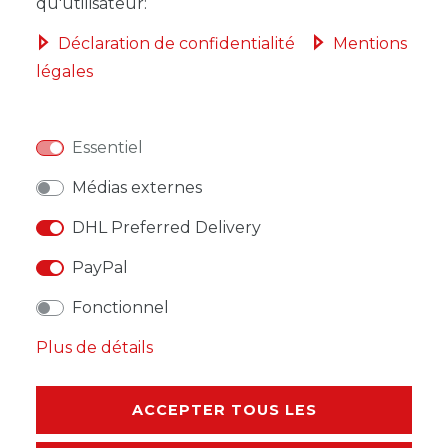
qu'utilisateur:
Déclaration de confidentialité
Mentions
légales
LISTE DE SOUHAITS
Essentiel
* avec TVA hors
Frais de livraison
Médias externes
DHL Preferred Delivery
PayPal
DESCRIPTION
Fonctionnel
Plus de détails
AUTRES DÉTAILS
RESPONSABLE DE L'UE
ACCEPTER TOUS LES