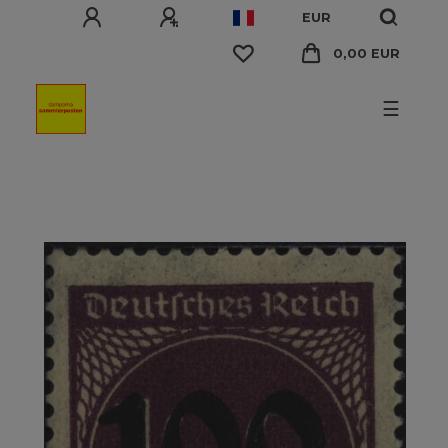
EUR
0,00 EUR
☰