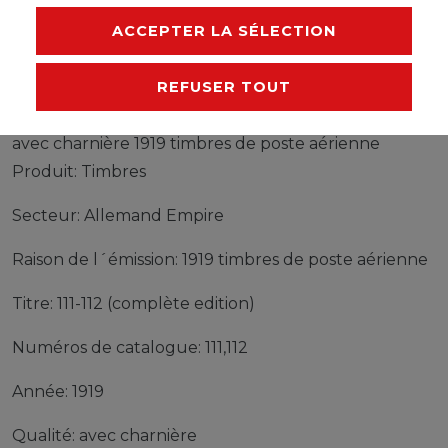
FABRICANT
ACCEPTER LA SÉLECTION
REFUSER TOUT
Timbres Allemand Empire 111-112 (complète edition)
avec charnière 1919 timbres de poste aérienne
Produit: Timbres
Secteur: Allemand Empire
Raison de l´émission: 1919 timbres de poste aérienne
Titre: 111-112 (complète edition)
Numéros de catalogue: 111,112
Année: 1919
Qualité: avec charnière