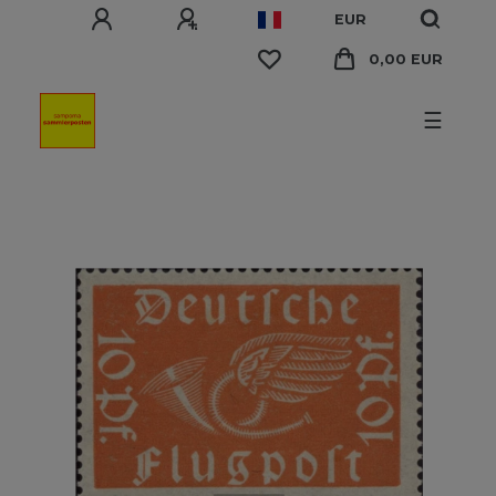
EUR
0,00 EUR
☰