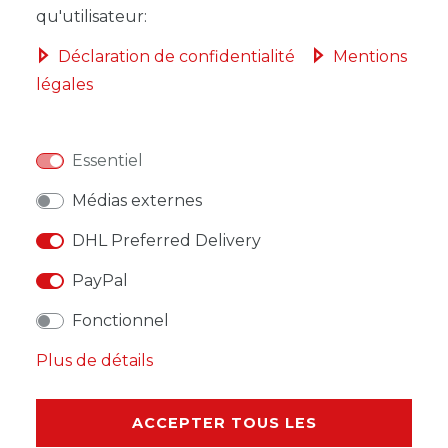
DANS LE PANIER
qu'utilisateur:
Déclaration de confidentialité
Mentions
légales
LISTE DE SOUHAITS
Essentiel
* avec TVA hors
Frais de livraison
Médias externes
DHL Preferred Delivery
PayPal
Fonctionnel
DESCRIPTION
Plus de détails
AUTRES DÉTAILS
ACCEPTER TOUS LES
RESPONSABLE DE L'UE