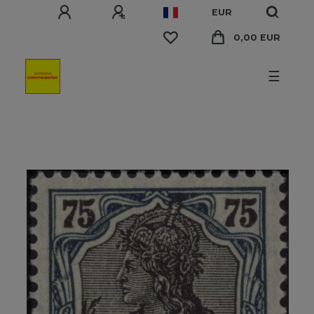
EUR
0,00 EUR
☰