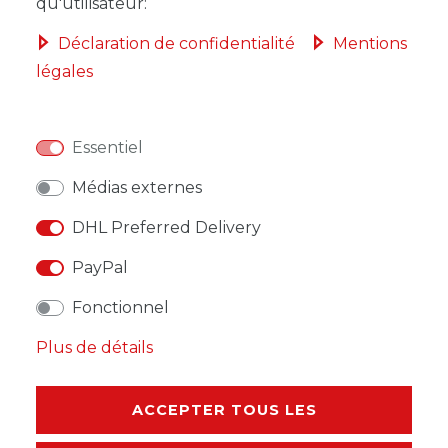
qu'utilisateur:
Déclaration de confidentialité
Mentions
légales
LISTE DE SOUHAITS
Essentiel
* avec TVA hors
Frais de livraison
Médias externes
DHL Preferred Delivery
PayPal
DESCRIPTION
Fonctionnel
Plus de détails
AUTRES DÉTAILS
RESPONSABLE DE L'UE
ACCEPTER TOUS LES