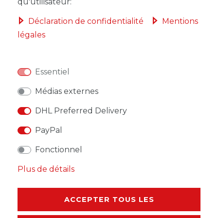
qu'utilisateur:
Déclaration de confidentialité
Mentions
légales
LISTE DE SOUHAITS
Essentiel
* avec TVA hors
Frais de livraison
Médias externes
DHL Preferred Delivery
PayPal
DESCRIPTION
Fonctionnel
Plus de détails
AUTRES DÉTAILS
RESPONSABLE DE L'UE
ACCEPTER TOUS LES