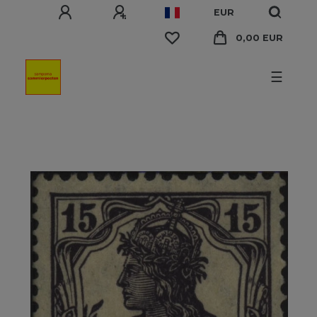
EUR
0,00 EUR
☰