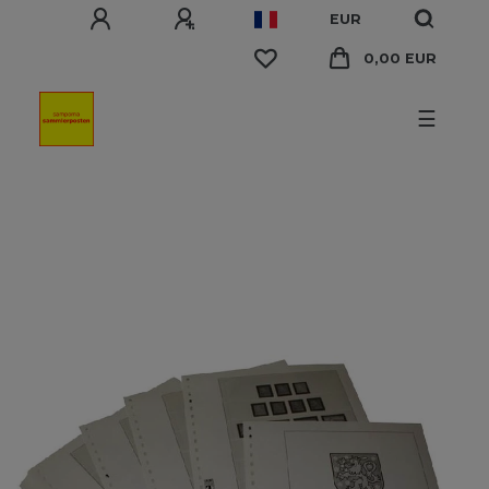
EUR
0,00 EUR
☰