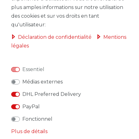
plus amples informations sur notre utilisation
des cookies et sur vos droits en tant
qu'utilisateur:
LISTE DE SOUHAITS
Déclaration de confidentialité
Mentions
* avec TVA hors
Frais de livraison
légales
Essentiel
Médias externes
DESCRIPTION
DHL Preferred Delivery
AUTRES DÉTAILS
PayPal
RESPONSABLE DE L'UE
Fonctionnel
FABRICANT
Plus de détails