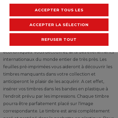
ACCEPTER TOUS LES
Les timbres illustrent de grands évènements d'un
état, informent d'une partie du monde,
ACCEPTER LA SÉLECTION
d'organisations et de communautés internationales,
donnent un aperçu de la culture et montrent des
REFUSER TOUT
faits marquants historiques, politiques et
économiques. Vous découvrez ainsi des évènements
internationaux du monde entier de très près. Les
feuilles pré-imprimées vous aideront à découvrir les
timbres manquants dans votre collection et
anticiperont le plaisir de les acquérir. A cet effet,
insérer vos timbres dans les bandes en plastique à
l'endroit prévu par les impressions. Chaque timbre
pourra être parfaitement placé sur l'image
correspondante. Le timbre est ainsi complètement