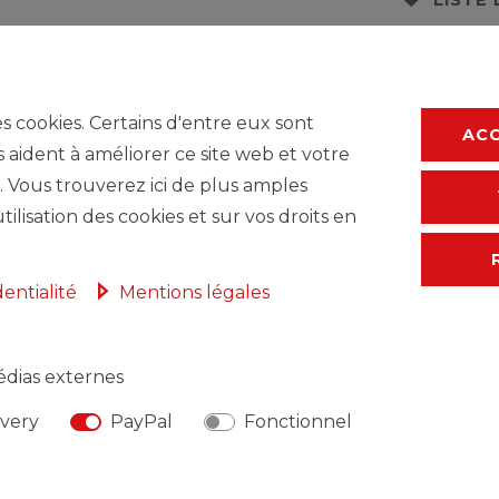
* avec TVA hors
F
es cookies. Certains d'entre eux sont
AC
s aident à améliorer ce site web et votre
. Vous trouverez ici de plus amples
tilisation des cookies et sur vos droits en
dentialité
Mentions légales
dias externes
ivery
PayPal
Fonctionnel
NSABLE DE L'UE
FABRICANT