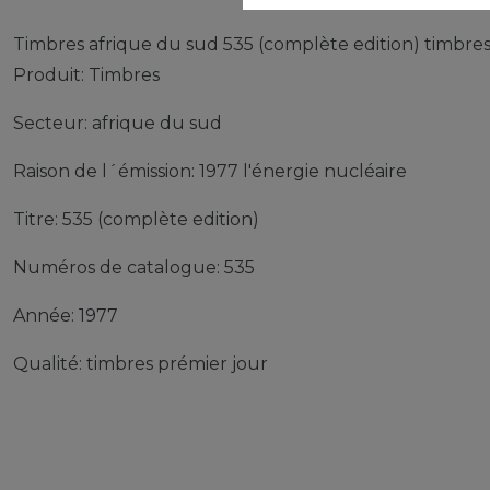
Timbres afrique du sud 535 (complète edition) timbres
Produit: Timbres
Secteur: afrique du sud
Raison de l´émission: 1977 l'énergie nucléaire
Titre: 535 (complète edition)
Numéros de catalogue: 535
Année: 1977
Qualité: timbres prémier jour