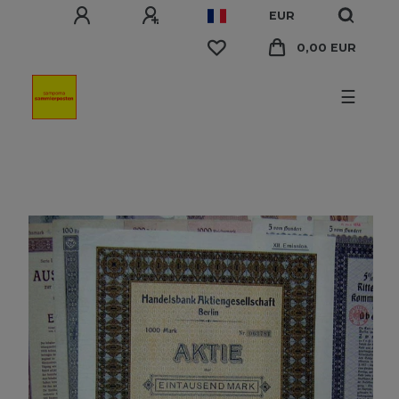
EUR
0,00 EUR
☰